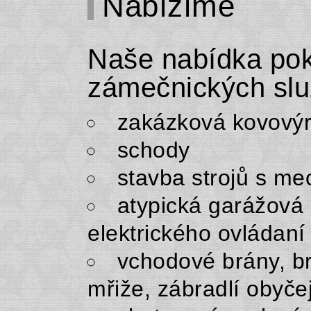
Nabízíme
Naše nabídka pok
zámečnických slu
zakázková kovový
schody
stavba strojů s 
atypická garážová 
elektrického ovládaní
vchodové brány, b
mřiže, zábradlí obyče