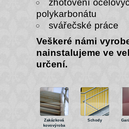
zhotovení ocelovýc
polykarbonátu
svářečské práce
Veškeré námi vyrob
nainstalujeme ve ve
určení.
Zakázková
Schody
Gar
kovovýroba