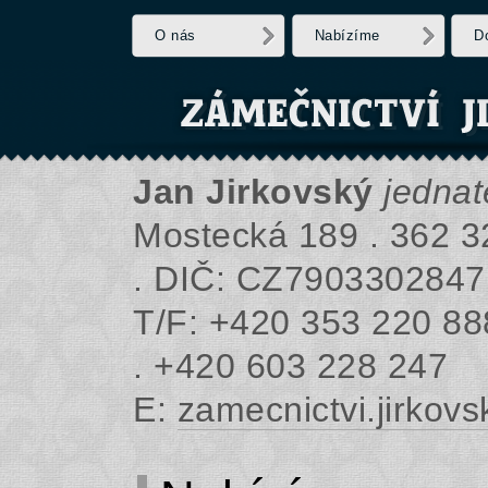
O nás
Nabízíme
D
Jan Jirkovský
jednat
Mostecká 189 . 362 3
. DIČ: CZ7903302847
T/F: +420 353 220 88
. +420 603 228 247
E:
zamecnictvi.jirko